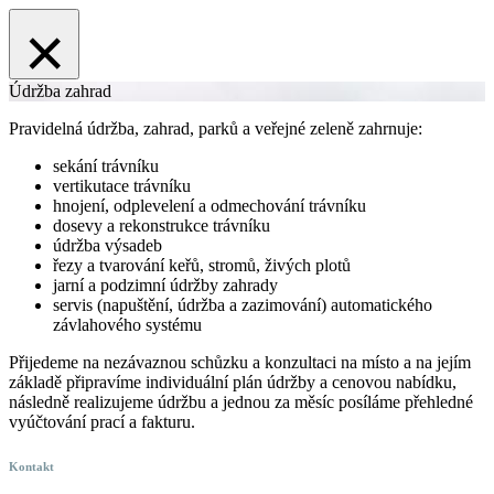
×
Údržba zahrad
Pravidelná údržba, zahrad, parků a veřejné zeleně zahrnuje:
sekání trávníku
vertikutace trávníku
hnojení, odplevelení a odmechování trávníku
dosevy a rekonstrukce trávníku
údržba výsadeb
řezy a tvarování keřů, stromů, živých plotů
jarní a podzimní údržby zahrady
servis (napuštění, údržba a zazimování) automatického
závlahového systému
Přijedeme na nezávaznou schůzku a konzultaci na místo a na jejím
základě připravíme individuální plán údržby a cenovou nabídku,
následně realizujeme údržbu a jednou za měsíc posíláme přehledné
vyúčtování prací a fakturu.
Kontakt